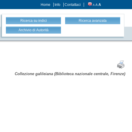
Home
Info
Contattaci
A
A
A
Ricerca su indici
Ricerca avanzata
Archivio di Autorità