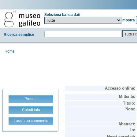
Seleziona banca dati
mostra
Tutti i
Ricerca semplice
Home
Prenota
Chiedi info
Lascia un commento