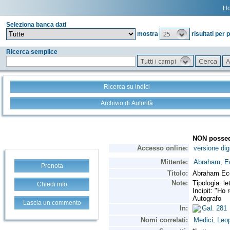
H
Seleziona banca dati
25
mostra
risultati per 
Ricerca semplice
Tutti i campi
Ricerca su indici
Archivio di Autorità
Prenota
Chiedi info
Lascia un commento