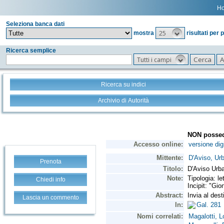
H
Seleziona banca dati
25
mostra
risultati per 
Ricerca semplice
Tutti i campi
Ricerca su indici
Archivio di Autorità
Prenota
Chiedi info
Lascia un commento