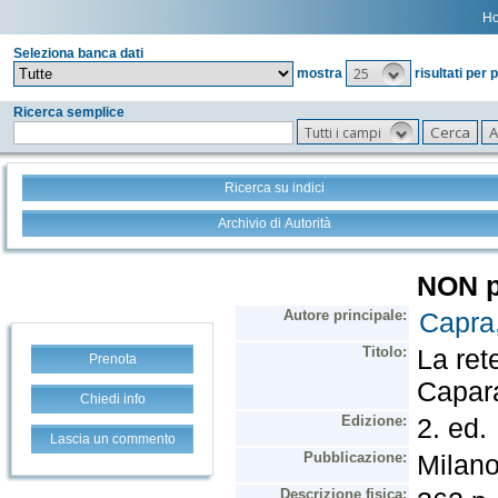
H
Seleziona banca dati
25
mostra
risultati per 
Ricerca semplice
Tutti i campi
Ricerca su indici
Archivio di Autorità
Prenota
Chiedi info
Lascia un commento