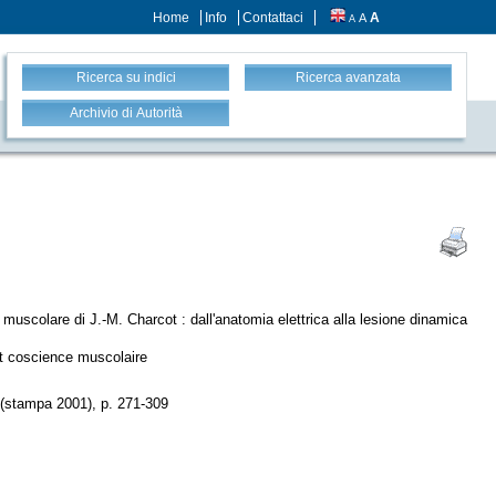
Home
Info
Contattaci
A
A
A
Ricerca su indici
Ricerca avanzata
Archivio di Autorità