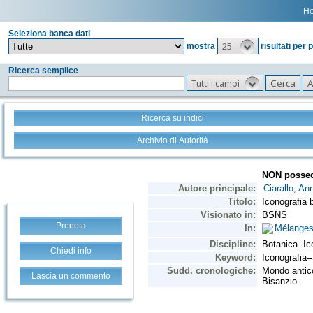
H
Seleziona banca dati
25
mostra
risultati per 
Ricerca semplice
Tutti i campi
Ricerca su indici
Archivio di Autorità
Prenota
Chiedi info
Lascia un commento