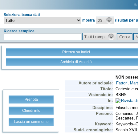
H
Seleziona banca dati
25
mostra
risultati per 
Ricerca semplice
Tutti i campi
Ricerca su indici
Archivio di Autorità
Prenota
Chiedi info
Lascia un commento