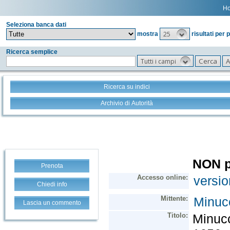
H
Seleziona banca dati
25
mostra
risultati per 
Ricerca semplice
Tutti i campi
Ricerca su indici
Archivio di Autorità
Prenota
Chiedi info
Lascia un commento