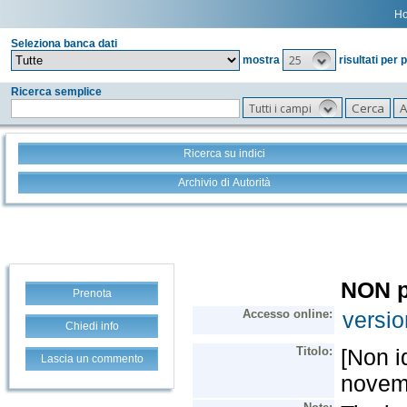
H
Seleziona banca dati
25
mostra
risultati per 
Ricerca semplice
Tutti i campi
Ricerca su indici
Archivio di Autorità
Prenota
Chiedi info
Lascia un commento