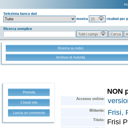
H
Seleziona banca dati
25
mostra
risultati per 
Ricerca semplice
Tutti i campi
Ricerca su indici
Archivio di Autorità
Prenota
Chiedi info
Lascia un commento