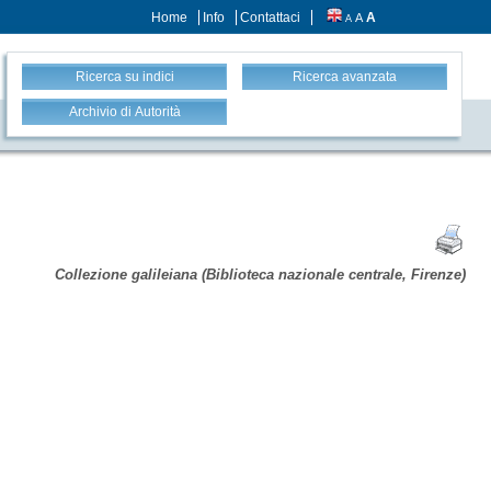
Home
Info
Contattaci
A
A
A
Ricerca su indici
Ricerca avanzata
Archivio di Autorità