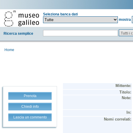
Seleziona banca dati
mostra
Tutti i
Ricerca semplice
Home
Prenota
Chiedi info
Lascia un commento