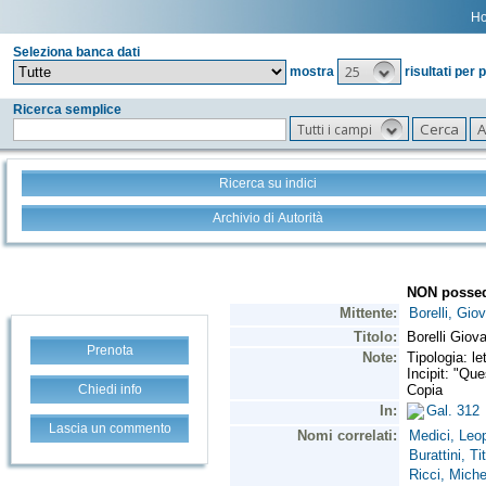
H
Seleziona banca dati
25
mostra
risultati per 
Ricerca semplice
Tutti i campi
Ricerca su indici
Archivio di Autorità
Prenota
Chiedi info
Lascia un commento