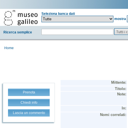
Seleziona banca dati
mostra
Tutti i
Ricerca semplice
Home
Prenota
Chiedi info
Lascia un commento