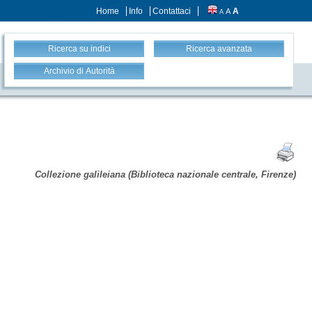
Home
Info
Contattaci
A
A
A
Ricerca su indici
Ricerca avanzata
Archivio di Autorità