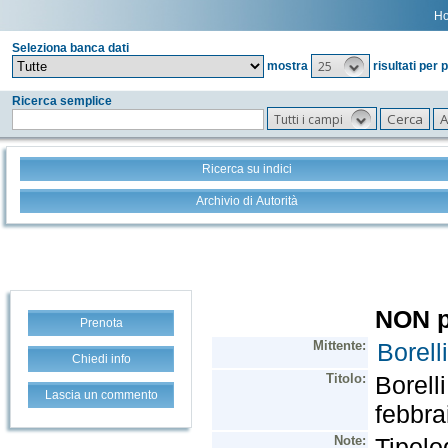
H
Seleziona banca dati
25
mostra
risultati per 
Ricerca semplice
Tutti i campi
Ricerca su indici
Archivio di Autorità
Prenota
Chiedi info
Lascia un commento