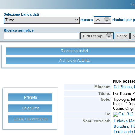
H
Seleziona banca dati
25
mostra
risultati per 
Ricerca semplice
Tutti i campi
Ricerca su indici
Archivio di Autorità
Prenota
Chiedi info
Lascia un commento