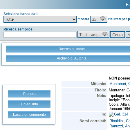
H
Seleziona banca dati
25
mostra
risultati per 
Ricerca semplice
Tutti i campi
Ricerca su indici
Archivio di Autorità
Prenota
Chiedi info
Lascia un commento