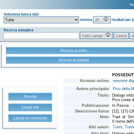
H
Seleziona banca dati
25
mostra
risultati per 
Ricerca semplice
Tutti i campi
Ricerca su indici
Archivio di Autorità
Prenota
Chiedi info
Lascia un commento