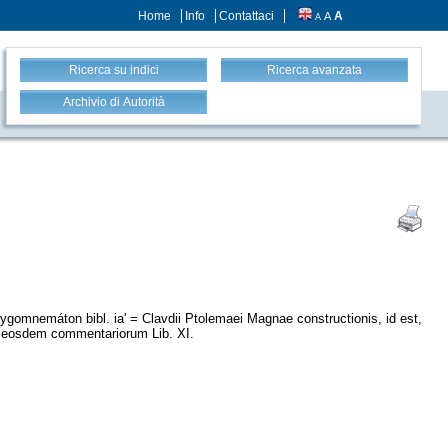
Home
Info
Contattaci
A
A
A
Ricerca su indici
Ricerca avanzata
Archivio di Autorità