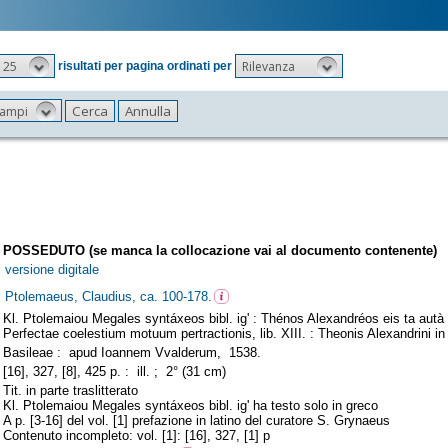
25
Rilevanza
risultati per pagina ordinati per
 campi