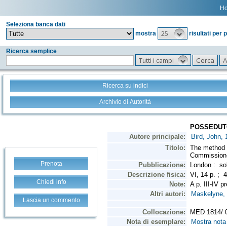
H
Seleziona banca dati
25
mostra
risultati per 
Ricerca semplice
Tutti i campi
Ricerca su indici
Archivio di Autorità
Prenota
Chiedi info
Lascia un commento