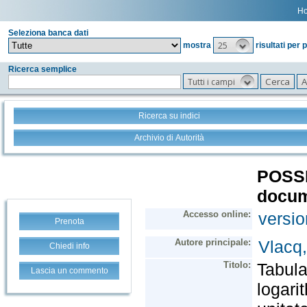
H
Seleziona banca dati
25
mostra
risultati per 
Ricerca semplice
Tutti i campi
Ricerca su indici
Archivio di Autorità
Prenota
Chiedi info
Lascia un commento