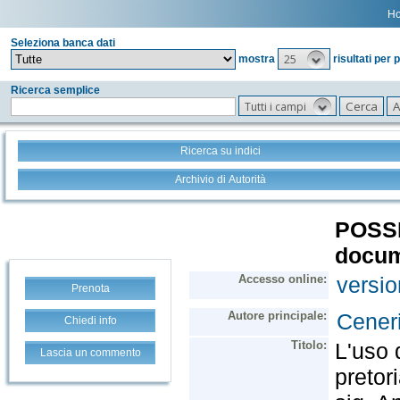
H
Seleziona banca dati
25
mostra
risultati per 
Ricerca semplice
Tutti i campi
Ricerca su indici
Archivio di Autorità
Prenota
Chiedi info
Lascia un commento