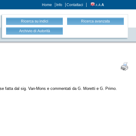
Home
Info
Contattaci
A
A
A
Ricerca su indici
Ricerca avanzata
Archivio di Autorità