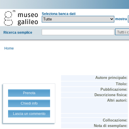
Seleziona banca dati
mostra
Tutti i
Ricerca semplice
Home
Prenota
Chiedi info
Lascia un commento