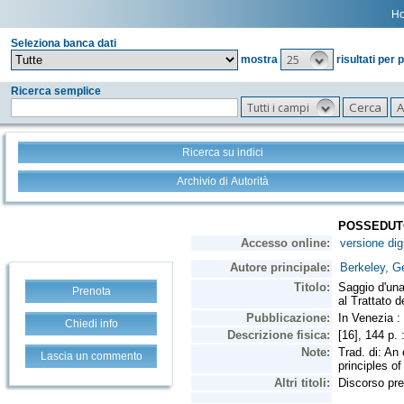
H
Seleziona banca dati
25
mostra
risultati per 
Ricerca semplice
Tutti i campi
Ricerca su indici
Archivio di Autorità
Prenota
Chiedi info
Lascia un commento