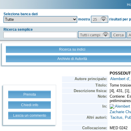
H
Seleziona banca dati
25
mostra
risultati per 
Ricerca semplice
Tutti i campi
Ricerca su indici
Archivio di Autorità
Prenota
Chiedi info
Lascia un commento