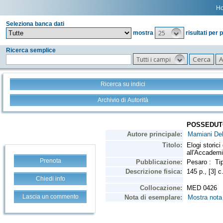
H
Seleziona banca dati
25
mostra
risultati per 
Ricerca semplice
Tutti i campi
Ricerca su indici
Archivio di Autorità
Prenota
Chiedi info
Lascia un commento