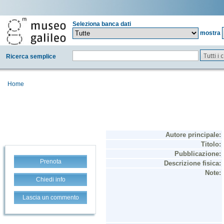
Seleziona banca dati
mostra
Tutti i
Ricerca semplice
Home
Prenota
Chiedi info
Lascia un commento