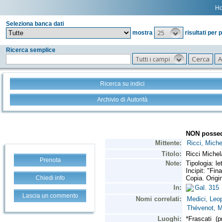
H
Seleziona banca dati
25
mostra
risultati per 
Ricerca semplice
Tutti i campi
Ricerca su indici
Archivio di Autorità
Prenota
Chiedi info
Lascia un commento