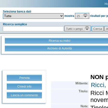
H
Seleziona banca dati
25
mostra
risultati per 
Ricerca semplice
Tutti i campi
Ricerca su indici
Archivio di Autorità
Prenota
Chiedi info
Lascia un commento