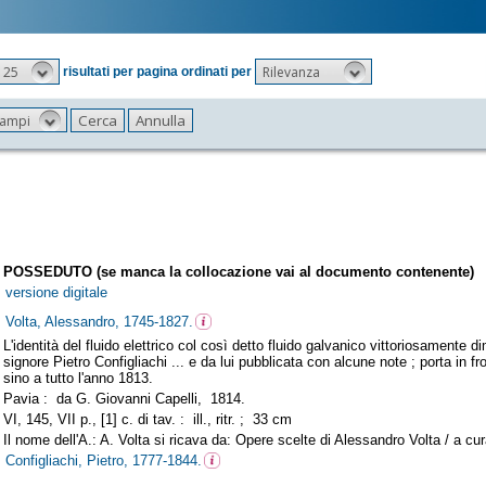
25
Rilevanza
risultati per pagina ordinati per
 campi