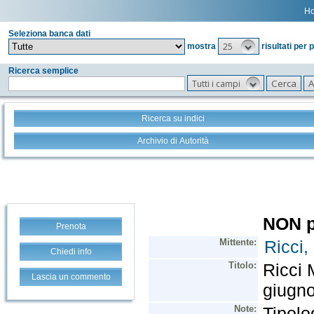
H
Seleziona banca dati
25
mostra
risultati per 
Ricerca semplice
Tutti i campi
Ricerca su indici
Archivio di Autorità
Prenota
Chiedi info
Lascia un commento