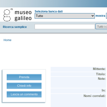
Seleziona banca dati
mostra
Tutti i
Ricerca semplice
Home
Prenota
Chiedi info
Lascia un commento