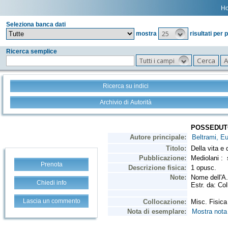
H
Seleziona banca dati
25
mostra
risultati per 
Ricerca semplice
Tutti i campi
Ricerca su indici
Archivio di Autorità
Prenota
Chiedi info
Lascia un commento