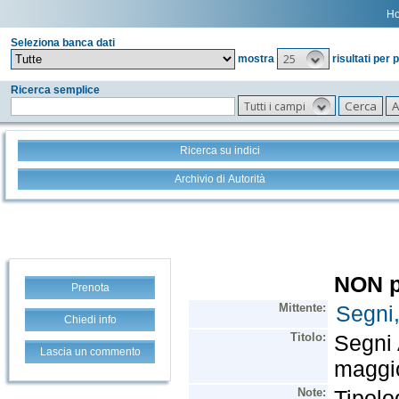
H
Seleziona banca dati
25
mostra
risultati per 
Ricerca semplice
Tutti i campi
Ricerca su indici
Archivio di Autorità
Prenota
Chiedi info
Lascia un commento