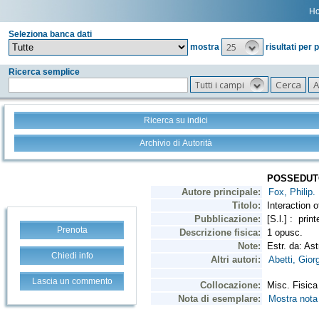
H
Seleziona banca dati
25
mostra
risultati per 
Ricerca semplice
Tutti i campi
Ricerca su indici
Archivio di Autorità
Prenota
Chiedi info
Lascia un commento