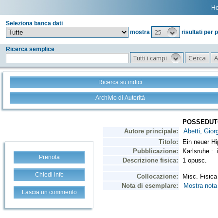
H
Seleziona banca dati
25
mostra
risultati per 
Ricerca semplice
Tutti i campi
Ricerca su indici
Archivio di Autorità
Prenota
Chiedi info
Lascia un commento