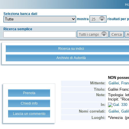
H
Seleziona banca dati
25
mostra
risultati per 
Ricerca semplice
Tutti i campi
Ricerca su indici
Archivio di Autorità
Prenota
Chiedi info
Lascia un commento