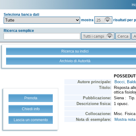
H
Seleziona banca dati
25
mostra
risultati per 
Ricerca semplice
Tutti i campi
Ricerca su indici
Archivio di Autorità
Prenota
Chiedi info
Lascia un commento