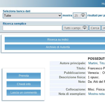
H
Seleziona banca dati
25
mostra
risultati per 
Ricerca semplice
Tutti i campi
Ricerca su indici
Archivio di Autorità
Prenota
Chiedi info
Lascia un commento