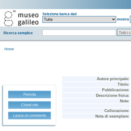
Seleziona banca dati
mostra
Tutti i
Ricerca semplice
Home
Prenota
Chiedi info
Lascia un commento