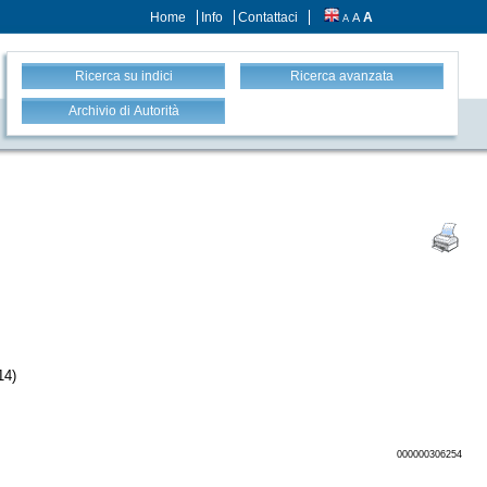
Home
Info
Contattaci
A
A
A
Ricerca su indici
Ricerca avanzata
Archivio di Autorità