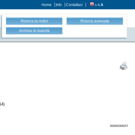
Home
Info
Contattaci
A
A
A
Ricerca su indici
Ricerca avanzata
Archivio di Autorità