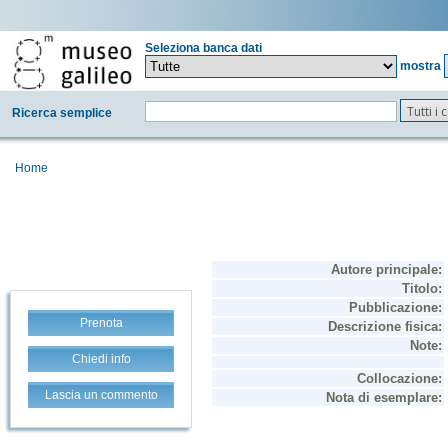
Seleziona banca dati
mostra
Tutti i
Ricerca semplice
Home
Prenota
Chiedi info
Lascia un commento