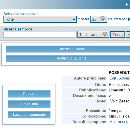
H
Seleziona banca dati
25
mostra
risultati per 
Ricerca semplice
Tutti i campi
Ricerca su indici
Archivio di Autorità
Prenota
Chiedi info
Lascia un commento