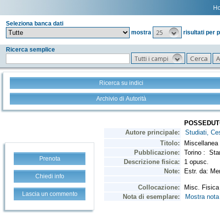
H
Seleziona banca dati
25
mostra
risultati per 
Ricerca semplice
Tutti i campi
Ricerca su indici
Archivio di Autorità
Prenota
Chiedi info
Lascia un commento