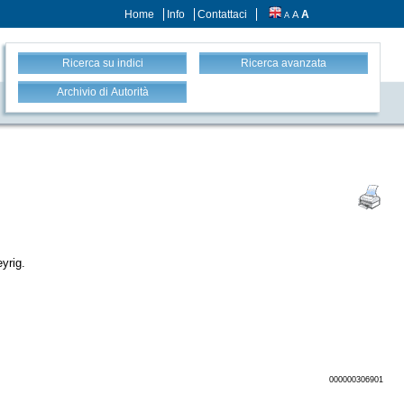
Home
Info
Contattaci
A
A
A
Ricerca su indici
Ricerca avanzata
Archivio di Autorità