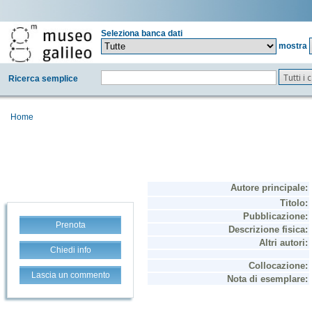
Seleziona banca dati
mostra
Tutti i
Ricerca semplice
Home
Prenota
Chiedi info
Lascia un commento