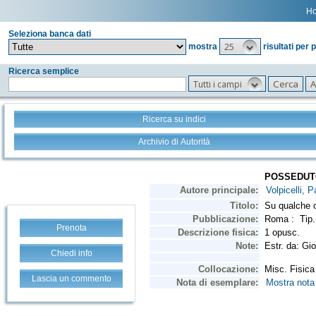
H
Seleziona banca dati
25
mostra
risultati per 
Ricerca semplice
Tutti i campi
Ricerca su indici
Archivio di Autorità
Prenota
Chiedi info
Lascia un commento