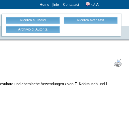
Home
Info
Contattaci
A
A
A
Ricerca su indici
Ricerca avanzata
Archivio di Autorità