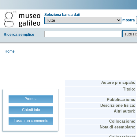
Seleziona banca dati
mostra
Tutti i
Ricerca semplice
Home
Prenota
Chiedi info
Lascia un commento