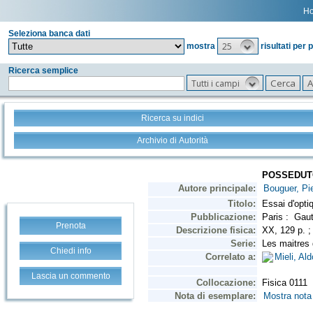
H
Seleziona banca dati
25
mostra
risultati per 
Ricerca semplice
Tutti i campi
Ricerca su indici
Archivio di Autorità
Prenota
Chiedi info
Lascia un commento