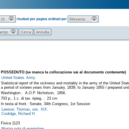
25
Rilevanza
risultati per pagina ordinati per
 campi