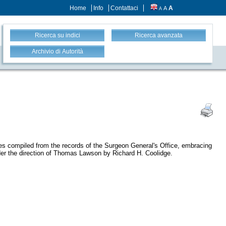
Home
Info
Contattaci
A
A
A
Ricerca su indici
Ricerca avanzata
Archivio di Autorità