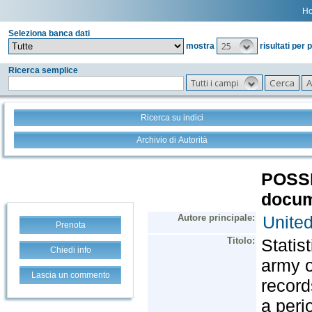
H
Seleziona banca dati
25
mostra
risultati per 
Ricerca semplice
Tutti i campi
Ricerca su indici
Archivio di Autorità
Prenota
Chiedi info
Lascia un commento