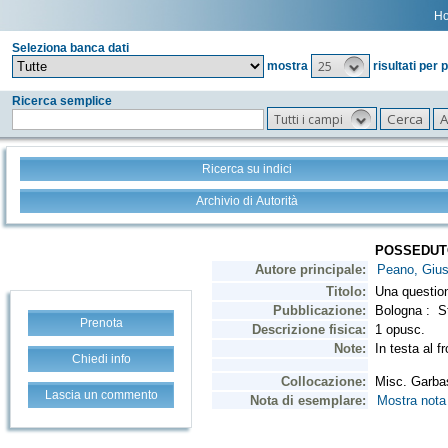
H
Seleziona banca dati
25
mostra
risultati per 
Ricerca semplice
Tutti i campi
Ricerca su indici
Archivio di Autorità
Prenota
Chiedi info
Lascia un commento