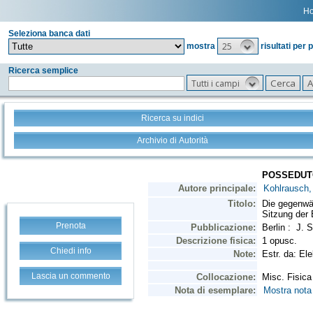
H
Seleziona banca dati
25
mostra
risultati per 
Ricerca semplice
Tutti i campi
Ricerca su indici
Archivio di Autorità
Prenota
Chiedi info
Lascia un commento